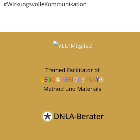
#WirkungsvolleKommunikation
Trained Facilitator of
L
E
G
O
®
S
E
R
I
O
U
S
P
L
A
Y
®
Method und Materials