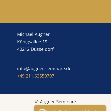
Michael Augner
Königsallee 19
40212 Düsseldorf
info@augner-seminare.de
+49.211.63559797‬
© Augner-Seminare