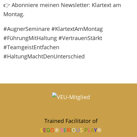
👉 Abonniere meinen Newsletter: Klartext am
Montag.
#AugnerSeminare #KlartextAmMontag
#FührungMitHaltung #VertrauenStärkt
#TeamgeistEntfachen
#HaltungMachtDenUnterschied
Trained Facilitator of
L
E
G
O
®
S
E
R
I
O
U
S
P
L
A
Y
®