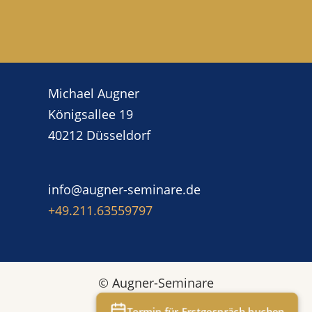
Michael Augner
Königsallee 19
40212 Düsseldorf
info@augner-seminare.de
+49.211.63559797‬
© Augner-Seminare