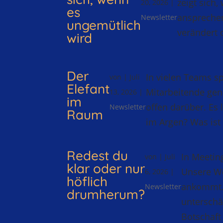
zeigt sich
20, 2026
|
es
anspreche
Newsletter
ungemütlich
verändert 
wird
Der
In vielen Teams sp
von
|
Juli
Elefant
Mitarbeitende gen
13, 2026
|
im
offen darüber. Es 
Newsletter
Raum
im Argen? Was ist 
Redest du
In Meetin
von
|
Juli
klar oder nur
Unsere Wo
6, 2026
|
höflich
ankommt. 
Newsletter
drumherum?
unterschä
Botschaft