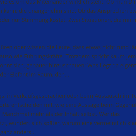
, wie es um das Miteinander wirklich steht. Ob man Di
n kann, die unangenehm sind. Ob das Ansprechen et
oder nur Stimmung kostet. Zwei Situationen, die mir in
üren oder wissen die Leute, dass etwas nicht rund läu
auso wie Führungskräfte. Trotzdem spricht kaum je
lohnt sich, genauer hinzuschauen: Was liegt da eigent
der Elefant im Raum, den...
gs, in Verkaufsgesprächen oder beim Austausch im T
rte entscheiden mit, wie eine Aussage beim Gegenü
Manchmal mehr als der Inhalt selbst. Wer das
tzt, wundert sich später, warum eine vermeintlich kla
 ganz anders...