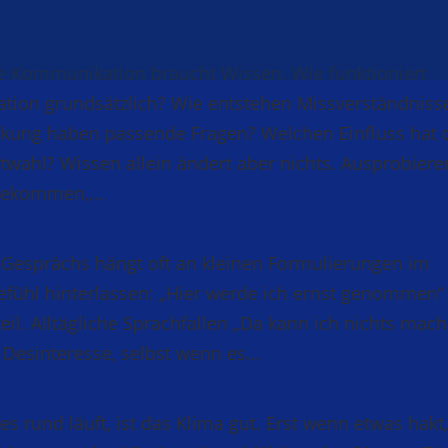
he Kommunikation braucht Wissen. Wie funktioniert
ion grundsätzlich? Wie entstehen Missverständniss
kung haben passende Fragen? Welchen Einfluss hat 
twahl? Wissen allein ändert aber nichts. Ausprobiere
bekommen,...
s Gesprächs hängt oft an kleinen Formulierungen im
Gefühl hinterlassen: „Hier werde ich ernst genommen“
il. Alltägliche Sprachfallen „Da kann ich nichts mach
r Desinteresse, selbst wenn es...
es rund läuft, ist das Klima gut. Erst wenn etwas hakt