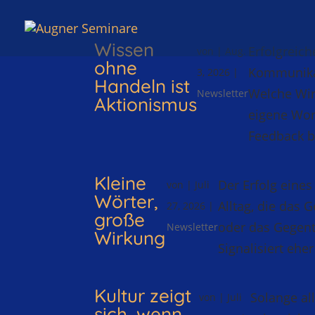
Wissen
Erfolgreic
von
|
Aug.
ohne
Kommunikat
3, 2026
|
Handeln ist
Welche Wir
Newsletter
Aktionismus
eigene Wor
Feedback 
Kleine
Der Erfolg eine
von
|
Juli
Wörter,
Alltag, die das 
27, 2026
|
große
oder das Gegente
Newsletter
Wirkung
Signalisiert ehe
Kultur zeigt
Solange all
von
|
Juli
sich, wenn