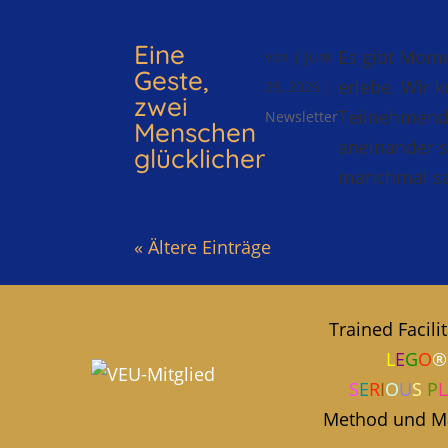
Eine
Es gibt Mome
von
|
Juni
Geste,
erlebe. Wir 
29, 2026
|
zwei
Teilnehmende
Newsletter
Menschen
aneinander s
glücklicher
manchmal sa
« Ältere Einträge
Trained Facili
L
E
G
O
®
S
E
R
I
O
U
S
P
L
Method und Ma