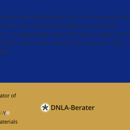
nte in meinen Workshops, die ich immer wieder ger
kommen zum Thema Wertschätzung. Ich bitte die
n, sich gegenseitig etwas Konkretes zu sagen, was s
chätzen. Manchmal schreiben sie es auf eine Karte,
gen...
tator of
A
Y
®
terials