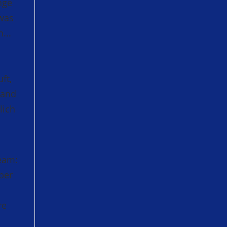
nge
was
...
ft,
mand
lich
eam:
ber
re