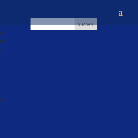
Suchen
e?
die
n,
en.“
,